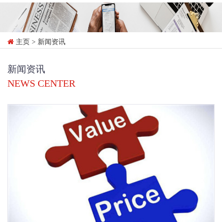
主页
> 新闻资讯
新闻资讯
NEWS CENTER